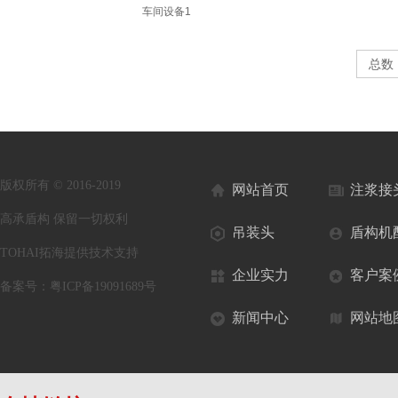
车间设备1
总数
版权所有 © 2016-2019
网站首页
注浆接
高承盾构 保留一切权利
吊装头
盾构机
TOHAI拓海提供技术支持
企业实力
客户案
备案号：
粤ICP备19091689号
新闻中心
网站地