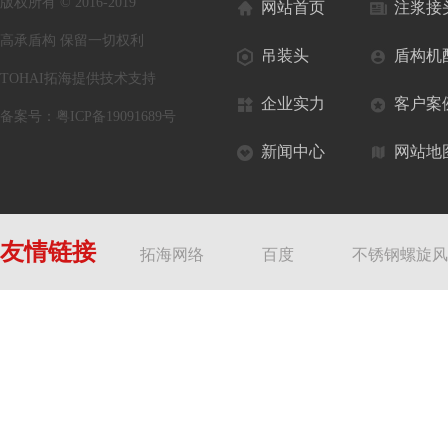
版权所有 © 2016-2019
网站首页
注浆接
高承盾构 保留一切权利
吊装头
盾构机
TOHAI拓海提供技术支持
企业实力
客户案
备案号：
粤ICP备19091689号
新闻中心
网站地
友情链接
拓海网络
百度
不锈钢螺旋风