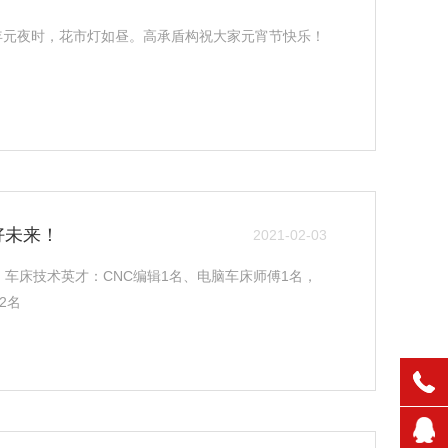
年元夜时，花市灯如昼。高承盾构祝大家元宵节快乐！
好未来！
2021-02-03
、车床技术英才：CNC编辑1名、电脑车床师傅1名，
2名