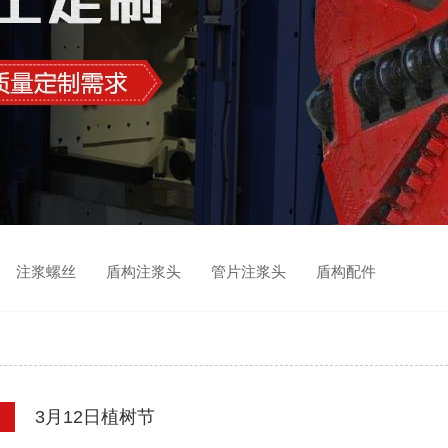
 注浆螺丝 盾构注浆头 管片注浆头 盾构配件
3月12日植树节