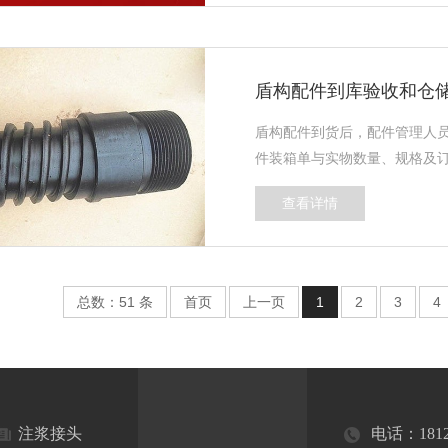
盾构配件到库验收和仓
盾构配件到货后，配件管理人
件装箱单与实物数量、规格及订
查看详情
总数：51 条
首页
上一页
1
2
3
4
注浆接头
电话：
181