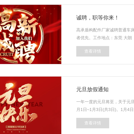
诚聘，职等你来！
高承盾构配件厂家诚聘普通车
者优先。工作地点：东莞 大朗
查看详情
元旦放假通知
一年一度的元旦将至，关于元旦
月1日~1月3日(共3日)。1月4
查看详情