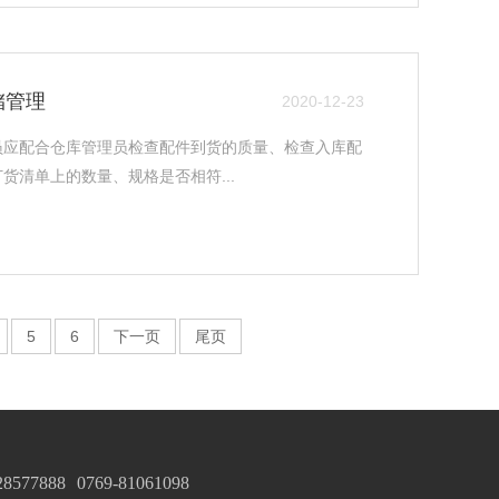
储管理
2020-12-23
员应配合仓库管理员检查配件到货的质量、检查入库配
货清单上的数量、规格是否相符...
5
6
下一页
尾页
28577888
0769-81061098