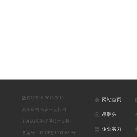
版权所有 © 2016-2019
网站首页
高承盾构 保留一切权利
吊装头
TOHAI拓海提供技术支持
企业实力
备案号：
粤ICP备19091689号