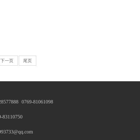
下一页
尾页
28577888
0769-81061098
83110750
3733@qq.com