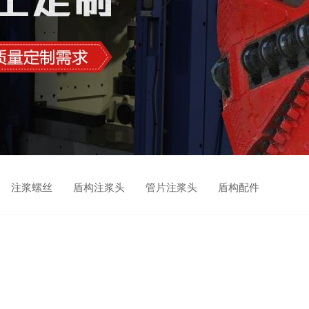
 注浆螺丝 盾构注浆头 管片注浆头 盾构配件