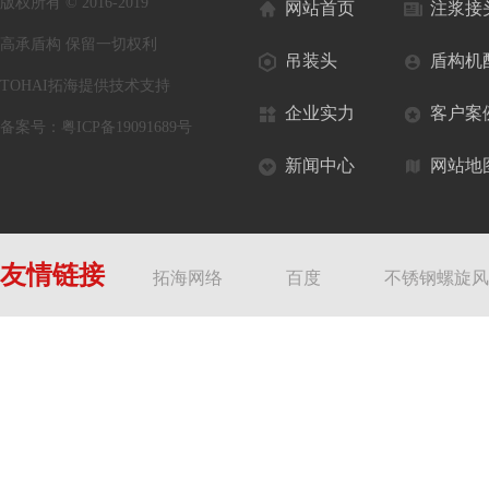
版权所有 © 2016-2019
网站首页
注浆接
高承盾构 保留一切权利
吊装头
盾构机
TOHAI拓海提供技术支持
企业实力
客户案
备案号：
粤ICP备19091689号
新闻中心
网站地
友情链接
拓海网络
百度
不锈钢螺旋风