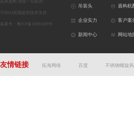
高承盾构 保留一切权利
吊装头
盾构机
TOHAI拓海提供技术支持
企业实力
客户案
备案号：
粤ICP备19091689号
新闻中心
网站地
友情链接
拓海网络
百度
不锈钢螺旋风