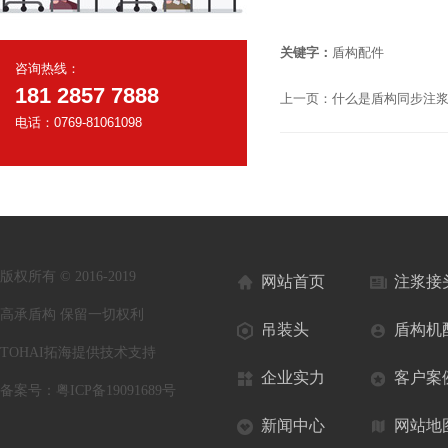
关键字：
盾构配件
咨询热线：
181 2857 7888
上一页：
什么是盾构同步注
电话：0769-81061098
版权所有 © 2016-2019
网站首页
注浆接
高承盾构 保留一切权利
吊装头
盾构机
TOHAI拓海提供技术支持
企业实力
客户案
备案号：
粤ICP备19091689号
新闻中心
网站地