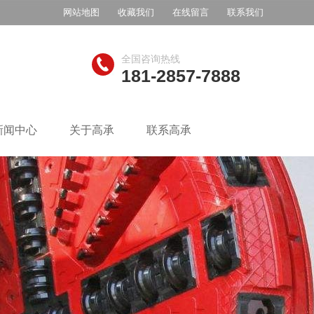
网站地图
收藏我们
在线留言
联系我们
全国咨询热线
181-2857-7888
新闻中心
关于高承
联系高承