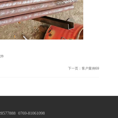
配件
下一页：
客户案例69
28577888
0769-81061098