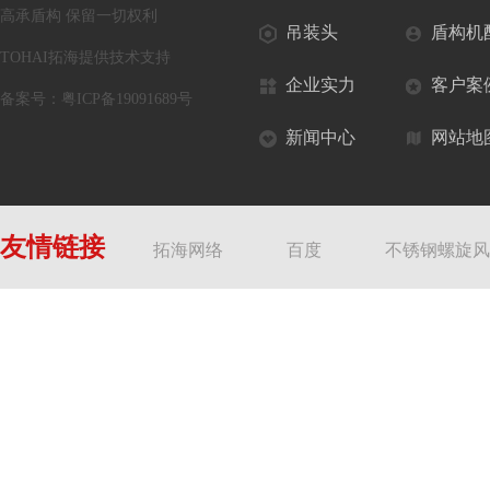
高承盾构 保留一切权利
吊装头
盾构机
TOHAI拓海提供技术支持
企业实力
客户案
备案号：
粤ICP备19091689号
新闻中心
网站地
友情链接
拓海网络
百度
不锈钢螺旋风