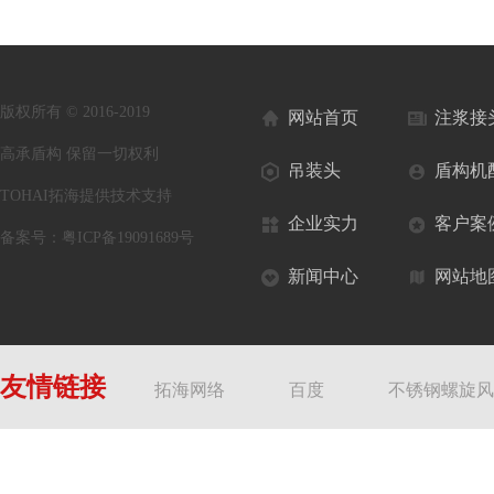
版权所有 © 2016-2019
网站首页
注浆接
高承盾构 保留一切权利
吊装头
盾构机
TOHAI拓海提供技术支持
企业实力
客户案
备案号：
粤ICP备19091689号
新闻中心
网站地
友情链接
拓海网络
百度
不锈钢螺旋风