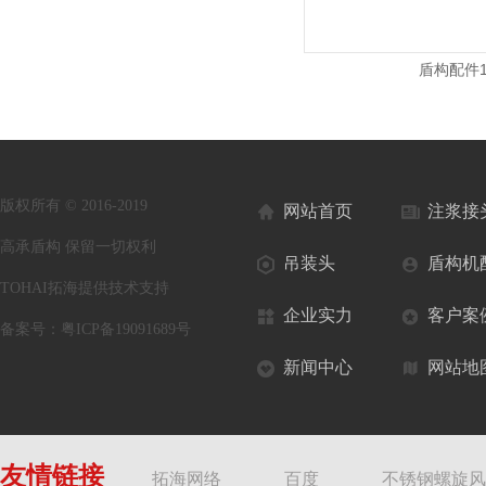
盾构配件8
盾构配件
版权所有 © 2016-2019
网站首页
注浆接
高承盾构 保留一切权利
吊装头
盾构机
TOHAI拓海提供技术支持
企业实力
客户案
备案号：
粤ICP备19091689号
新闻中心
网站地
友情链接
拓海网络
百度
不锈钢螺旋风