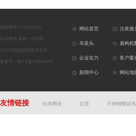
版权所有 © 2016-2019
网站首页
注浆接
高承盾构 保留一切权利
吊装头
盾构机
TOHAI拓海提供技术支持
企业实力
客户案
备案号：
粤ICP备19091689号
新闻中心
网站地
友情链接
拓海网络
百度
不锈钢螺旋风