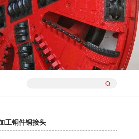
C加工铜件铜接头
：