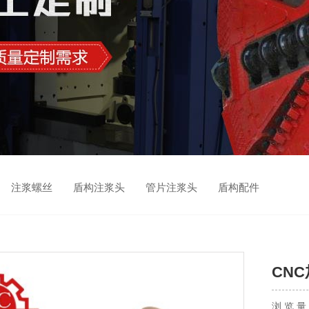
 注浆螺丝 盾构注浆头 管片注浆头 盾构配件
CN
浏 览 量